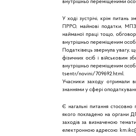
внутрішньо переміщеними особ
У ході зустрічі, крім питань
ПРРО, майнові податки, МПЗ,
найманої праці тощо, обговор
внутрішньо переміщеним особам
Податківець звернула увагу, 
фізичних осіб і військовим з
внутрішньо переміщеним особа
tsentr/novini/709692.html.
Учасники заходу отримали ви
знаннями у сфері оподаткуван
Є нагальні питання стосовно 
якого покладено на органи Д
заходів за визначеною темат
електронною адресою: km.ikc