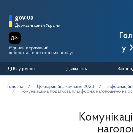
Перейти до основного вмісту
Головна сторінка Державної п
gov.ua
Державні сайти України
Го
у 
Єдиний державний
вебпортал електронних послуг
ДПС у регіоні
Діяльність
Законо
Головна
Деклараційна кампанія 2023
Інформаційн
Комунікаційна податкова платформа: наголошено на ос
Комунікац
наголо