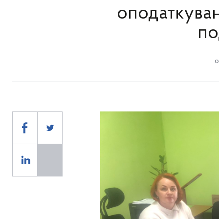
оподаткуван
по
о