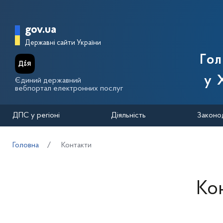
Перейти до основного вмісту
Головна сторінка Державної п
gov.ua
Державні сайти України
Го
у 
Єдиний державний
вебпортал електронних послуг
ДПС у регіоні
Діяльність
Законо
Головна
Контакти
Ко