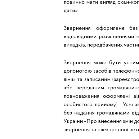
повинно мати вигляд скан-коп
дати».
Звернення, оформлене без
відповідними роз’ясненнями н
випадків, передбачених части
Звернення може бути усним
допомогою засобів телефонног
лінії» та записаним (зареєс
або переданим громадянин
повноваження оформлені ві
особистого прийому). Усні з
без надання громадянами від
України «Про внесення змін 
звернення та електронної пети