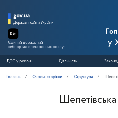
Перейти до основного вмісту
Головна сторінка Державної п
gov.ua
Державні сайти України
Го
у 
Єдиний державний
вебпортал електронних послуг
ДПС у регіоні
Діяльність
Законо
Головна
Окремі сторінки
Структура
Шепеті
Шепетівська