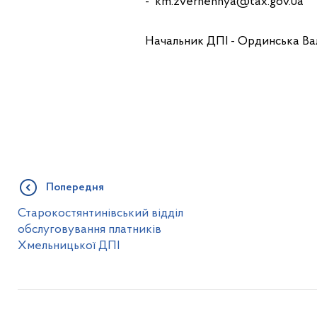
- km.zvernennya@tax.gov.ua
Начальник ДПІ - Ординська Ва
Попередня
Старокостянтинівський відділ
обслуговування платників
Хмельницької ДПІ