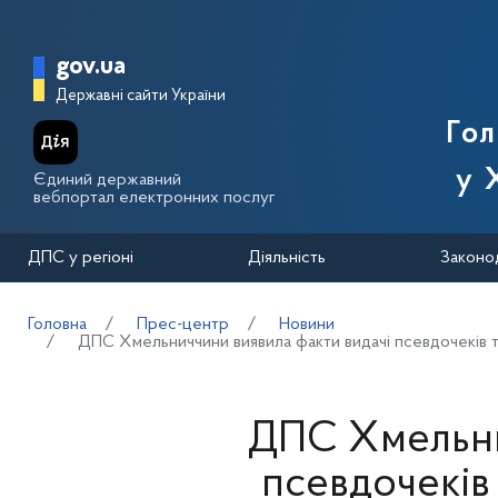
Перейти до основного вмісту
Головна сторінка Державної п
gov.ua
Державні сайти України
Го
у 
Єдиний державний
вебпортал електронних послуг
ДПС у регіоні
Діяльність
Законо
Головна
Прес-центр
Новини
ДПС Хмельниччини виявила факти видачі псевдочеків та 
ДПС Хмельни
псевдочеків 