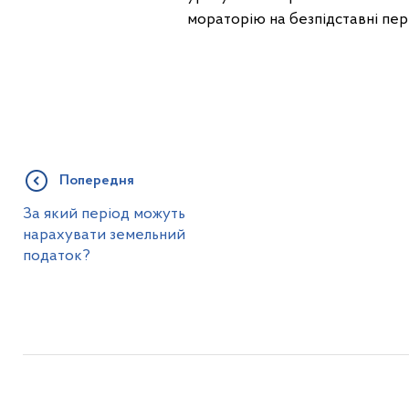
мораторію на безпідставні пере
Попередня
За який період можуть
нарахувати земельний
податок?