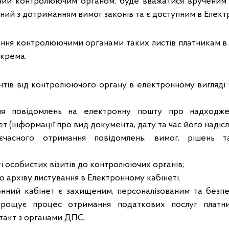
ний контролюючим органом, буде вважатися врученим 
ий з дотриманням вимог законів та є доступним в Електр
ння контролюючими органами таких листів платникам в
окрема:
тів від контролюючого органу в електронному вигляді
ня повідомлень на електронну пошту про надходже
т (інформації про вид документа, дату та час його надісл
єчасного отримання повідомлень, вимог, рішень т
і особистих візитів до контролюючих органів;
о архіву листування в Електронному кабінеті.
онний кабінет є захищеним, персоналізованим та без
прощує процес отримання податкових послуг платни
такт з органами ДПС.