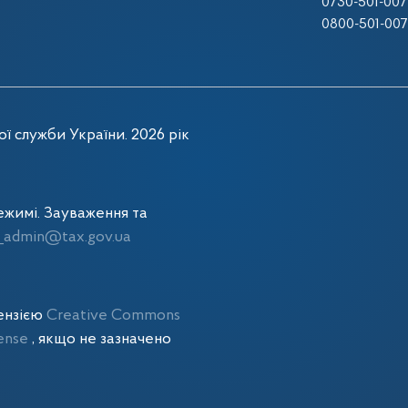
0730-501-007
0800-501-007
ї служби України. 2026 рік
жимі. Зауваження та
admin@tax.gov.ua
цензією
Creative Commons
cense
, якщо не зазначено