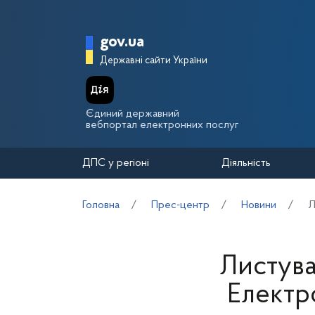
Перейти до основного вмісту
Головна сторінка Держа
gov.ua
Державні сайти України
Єдиний державний
вебпортал електронних послуг
ДПС у регіоні
Діяльність
Головна
Прес-центр
Новини
Л
Листува
Електр