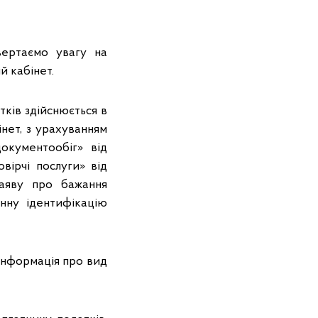
вертаємо увагу на
й кабінет.
ків здійснюється в
нет, з урахуванням
окументообіг» від
вірчі послуги» від
Заяву про бажання
нну ідентифікацію
інформація про вид