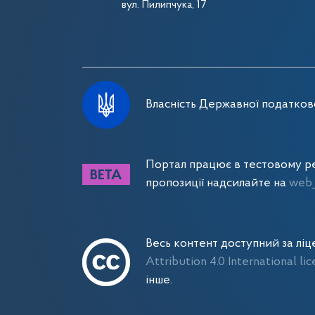
вул. Пилипчука, 17
Власність Державної податково
Портал працює в тестовому ре
пропозиції надсилайте на
web_
Весь контент доступний за лі
Attribution 4.0 International li
інше.