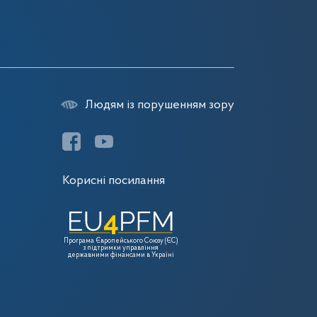
Людям із порушенням зору
Корисні посилання
Програма Європейського Союзу (ЄС)
з підтримки управління
державними фінансами в Україні