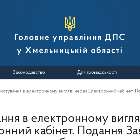
вної податкової служби України
Головне управління ДПС
у Хмельницькій області
Законодавство
Для громадськості
истування в електронному вигляді через Електронний кабінет. П
ння в електронному вигля
онний кабінет. Подання За