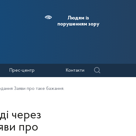
Людям із
порушенням зору
Прес-центр
Контакти
одання Заяви про таке бажання.
ді через
яви про