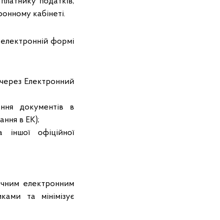
платнику податків,
онному кабінеті.
 електронній формі
 через Електронний
ння документів в
ання в ЕК);
а іншої офіційної
печним електронним
ками та мінімізує