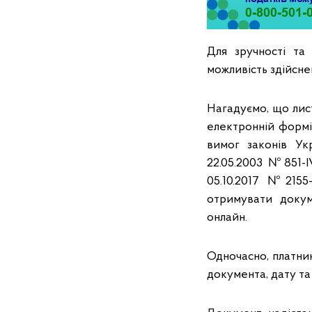
Для зручності та
можливість здійсне
Нагадуємо, що лис
електронній формі
вимог законів Ук
22.05.2003 №851-I
05.10.2017 №2155
отримувати докум
онлайн.
Одночасно, платни
документа, дату та