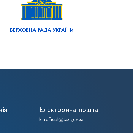
ВЕРХОВНА РАДА УКРАЇНИ
нія
Електронна пошта
km.official@tax.gov.ua