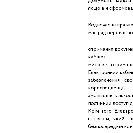
Документ, надісла
якщо він сформован
Водночас направле
має ряд переваг, з
отримання докумен
кабінет;
миттєве отриман
Електронний кабіне
забезпечення сво
кореспонденції;
зменшення кількост
постійний доступ д
Крім того, Електр
сервісом, який с
безпосередній кон