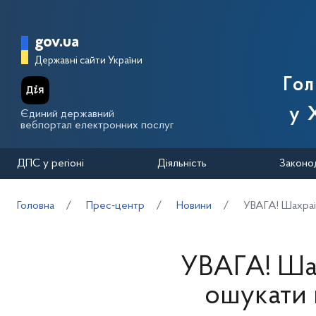
Перейти до основного вмісту
Головна сторінка Державної п
gov.ua
Державні сайти України
Го
у 
Єдиний державний
вебпортал електронних послуг
ДПС у регіоні
Діяльність
Законо
Головна
Прес-центр
Новини
УВАГА! Шахраї
УВАГА! Ша
ошукати 