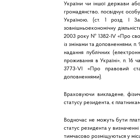
України чи іншої держави аб
громадянство, посвідчує особу
Україною, (ст. 1 розд. І 
зовнішньоекономічну діяльність
2003 року № 1382-IV «Про своб
із змінами та доповненнями, п.
надання публічних (електрон
проживання в Україні», п. 16 
3773-VI «Про правовий ста
доповненнями).
Враховуючи викладене, фізич
статусу резидента, є платника
Водночас не можуть бути плат
статус резидента у визначенні п.
тимчасово розміщуються у місцях 