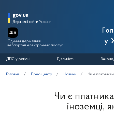
Перейти до основного вмісту
Головна сторінка Державної п
gov.ua
Державні сайти України
Го
у 
Єдиний державний
вебпортал електронних послуг
ДПС у регіоні
Діяльність
Законо
Головна
Прес-центр
Новини
Чи є платникам
Чи є платник
іноземці, 