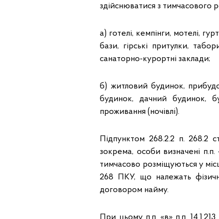
здійснюватися з тимчасового ро
а) готелі, кемпінги, мотелі, г
бази, гірські притулки, табор
санаторно-курортні заклади;
б) житловий будинок, прибудо
будинок, дачний будинок, б
проживання (ночівлі).
Підпунктом 268.2.2 п. 268.2
зокрема, особи визначені п.п. «
тимчасово розміщуються у місцях 
268 ПКУ, що належать фізичн
договором найму.
При цьому п.п. «в» п.п. 14.1.2