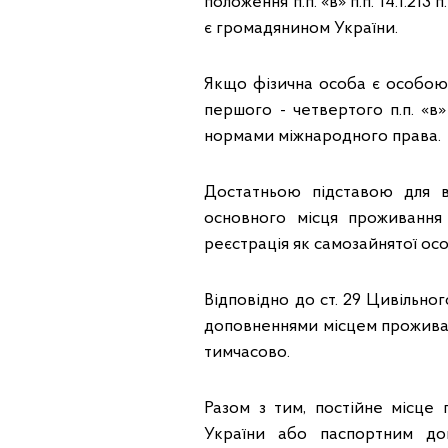
положення п.п. «в» п.п. 14.1.213
є громадянином України.
Якщо фізична особа є особою
першого - четвертого п.п. «в» п
нормами міжнародного права.
Достатньою підставою для 
основного місця проживання 
реєстрація як самозайнятої ос
Відповідно до ст. 29 Цивільног
доповненнями місцем проживан
тимчасово.
Разом з тим, постійне місц
України або паспортним д