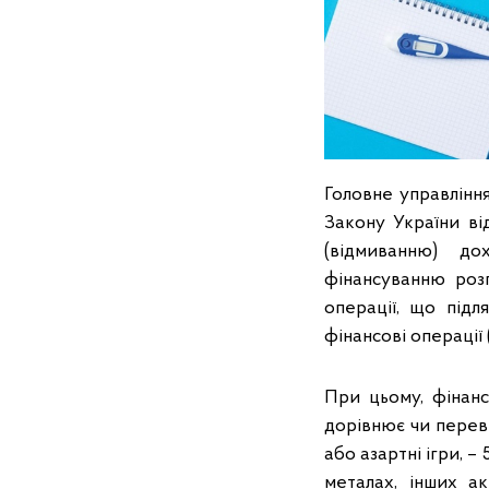
Головне управління
Закону України ві
(відмиванню) до
фінансуванню роз
операції, що підл
фінансові операції (
При цьому, фінанс
дорівнює чи переви
або азартні ігри, –
металах, інших а