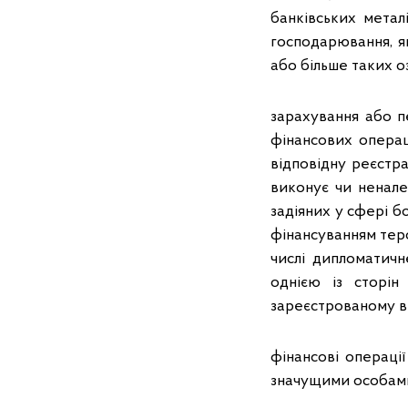
банківських метал
господарювання, які
або більше таких о
зарахування або п
фінансових операці
відповідну реєстр
виконує чи ненале
задіяних у сфері б
фінансуванням тер
числі дипломатичн
однією із сторін
зареєстрованому в 
фінансові операції 
значущими особам