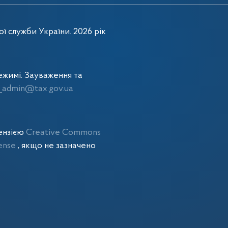
ї служби України. 2026 рік
жимі. Зауваження та
admin@tax.gov.ua
цензією
Creative Commons
cense
, якщо не зазначено