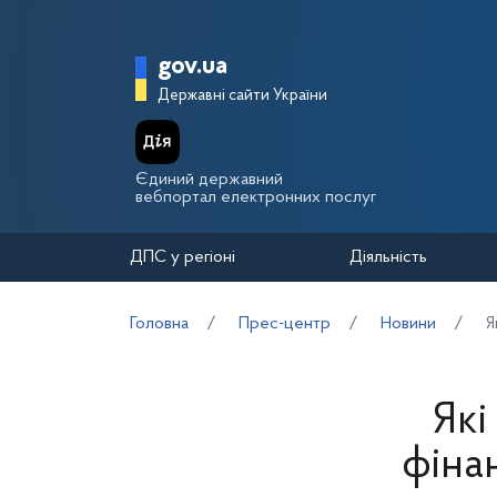
Перейти до основного вмісту
Головна сторінка Держа
gov.ua
Державні сайти України
Єдиний державний
вебпортал електронних послуг
ДПС у регіоні
Діяльність
Головна
Прес-центр
Новини
Я
Які
фіна