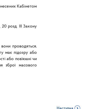
іднесених Кабінетом
 20 розд. ІІІ Закону
 вони проводяться,
гу має підозру або
ті або пов’язані чи
ня зброї масового
Наступна