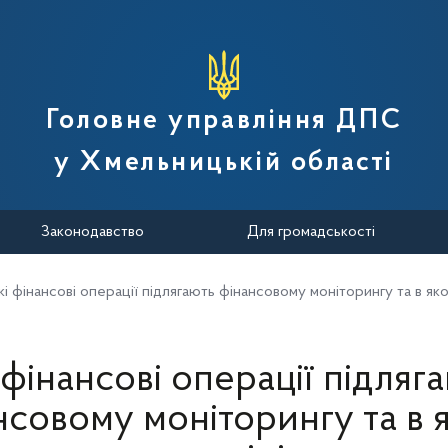
вної податкової служби України
Головне управління ДПС
у Хмельницькій області
Законодавство
Для громадськості
кі фінансові операції підлягають фінансовому моніторингу та в як
 фінансові операції підляг
нсовому моніторингу та в 