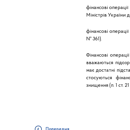
фінансові операції
Міністрів України 
фінансові операції 
№ 361).
Фінансові операці
вважаються підозр
має достатні підст
стосуються фінан
знищення (п. 1 ст. 21
Попередня