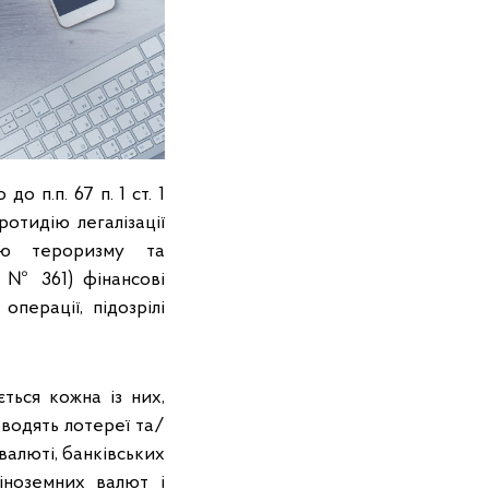
 п.п. 67 п. 1 ст. 1
отидію легалізації
нню тероризму та
 № 361) фінансові
перації, підозрілі
ться кожна із них,
оводять лотереї та/
 валюті, банківських
іноземних валют і