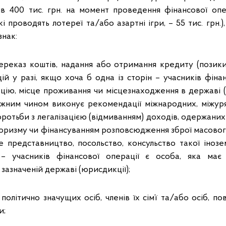
ів 400 тис. грн. на момент проведення фінансової опера
 проводять лотереї та/або азартні ігри, – 55 тис. грн.),
знак:
ереказ коштів, надання або отримання кредиту (позики)
й у разі, якщо хоча б одна із сторін – учасників фіна
ацію, місце проживання чи місцезнаходження в державі (
жним чином виконує рекомендації міжнародних, міжуря
оротьби з легалізацією (відмиванням) доходів, одержани
оризму чи фінансуванням розповсюдження зброї масовог
е представництво, посольство, консульство такої інозе
 – учасників фінансової операції є особа, яка має
зазначеній державі (юрисдикції);
політично значущих осіб, членів їх сім’ї та/або осіб, по
и;