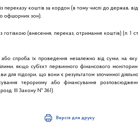
 із переказу коштів за кордон (в тому числі до держав, в
до офшорних зон);
з готівкою (внесення, переказ, отримання коштів) (п. 1 ст.
ї або спроба їх проведення незалежно від суми, на яку
ілими, якщо суб’єкт первинного фінансового моніторин
ави для підозри, що вони є результатом злочинної діяльнос
сування тероризму або фінансування розповсюджен
 розд. ІІІ Закону № 361).
Версія для друку