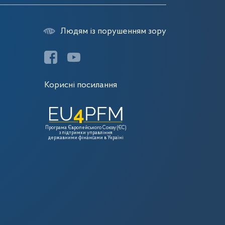
Людям із порушенням зору
Корисні посилання
Програма Європейського Союзу (ЄС)
з підтримки управління
державними фінансами в Україні