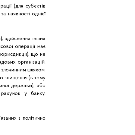
ції (для суб’єктів
 за наявності однієї
, здійснення інших
нсової операції має
юрисдикції), що не
дових організацій,
х злочинним шляхом,
о знищення (в тому
мної держави), або
 рахунок у банку,
в’язаних з політично