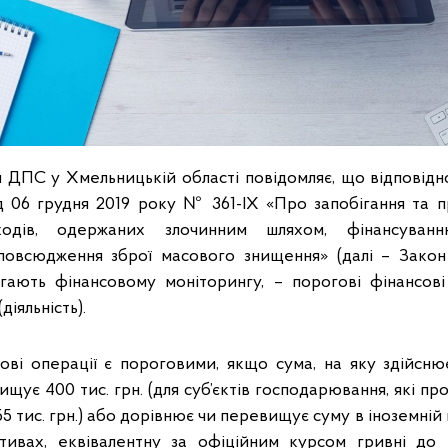
 ДПС у Хмельницькій області повідомляє, що відповідно до
д 06 грудня 2019 року № 361-IX «Про запобігання та пр
ходів, одержаних злочинним шляхом, фінансува
повсюдження зброї масового знищення» (далі – Закон
ягають фінансовому моніторингу, – порогові фінансові о
діяльність).
ові операції є пороговими, якщо сума, на яку здійснює
щує 400 тис. грн. (для суб’єктів господарювання, які пр
 55 тис. грн.) або дорівнює чи перевищує суму в іноземній
ктивах, еквівалентну за офіційним курсом гривні до 