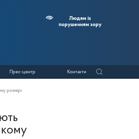
Людям із
порушенням зору
Прес-центр
Контакти
ому розмірі
ають
якому