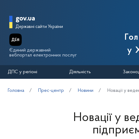
Перейти до основного вмісту
Головна сторінка Державної п
gov.ua
Державні сайти України
Го
у 
Єдиний державний
вебпортал електронних послуг
ДПС у регіоні
Діяльність
Законо
Головна
Прес-центр
Новини
Новації у веде
Новації у ве
підприєм