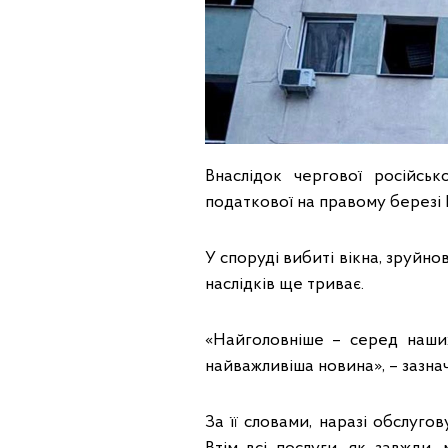
Внаслідок чергової російсь
податкової на правому березі
У споруді вибиті вікна, зруйно
наслідків ще триває.
«Найголовніше – серед наших
найважливіша новина», – зазна
За її словами, наразі обслуго