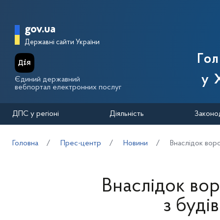
Перейти до основного вмісту
Головна сторінка Державної п
gov.ua
Державні сайти України
Го
у 
Єдиний державний
вебпортал електронних послуг
ДПС у регіоні
Діяльність
Законо
Головна
Прес-центр
Новини
Внаслідок воро
Внаслідок во
з буді