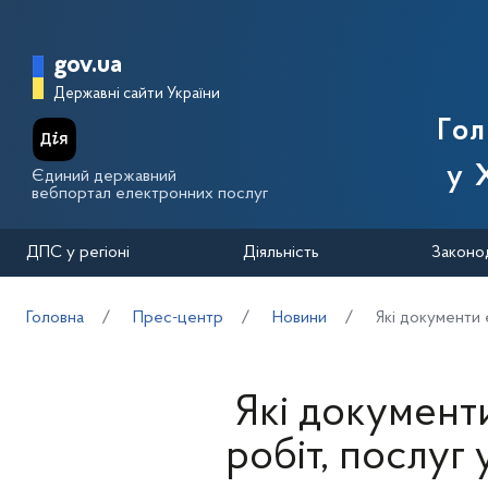
Перейти до основного вмісту
Головна сторінка Державної п
gov.ua
Державні сайти України
Го
у 
Єдиний державний
вебпортал електронних послуг
ДПС у регіоні
Діяльність
Законо
Головна
Прес-центр
Новини
Які документи 
Які документ
робіт, послуг