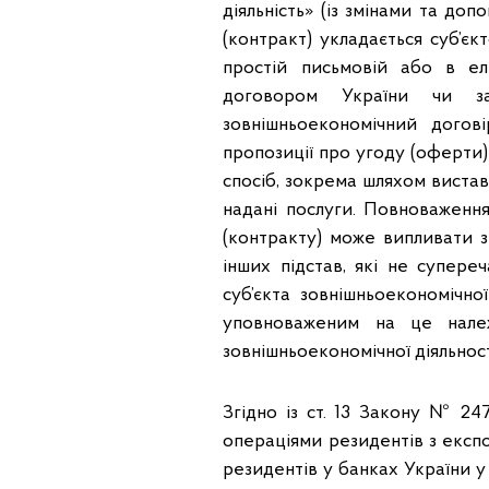
діяльність» (із змінами та до
(контракт) укладається суб’є
простій письмовій або в е
договором України чи за
зовнішньоекономічний догов
пропозиції про угоду (оферти
спосіб, зокрема шляхом виставл
надані послуги. Повноваженн
(контракту) може випливати з
інших підстав, які не супере
суб’єкта зовнішньоекономічної
уповноваженим на це належ
зовнішньоекономічної діяльност
Згідно із ст. 13 Закону № 24
операціями резидентів з експ
резидентів у банках України у 