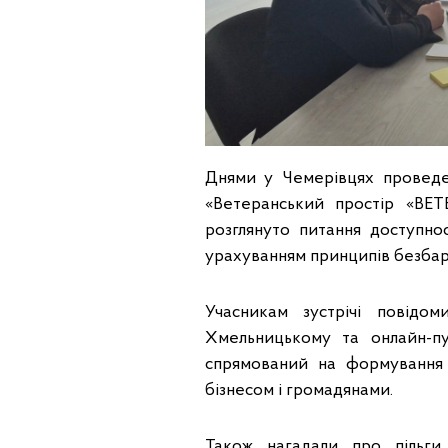
Днями у Чемерівцях проведен
«Ветеранський простір «ВЕ
розглянуто питання доступнос
урахуванням принципів безбар’є
Учасникам зустрічі повідо
Хмельницькому та онлайн-п
спрямований на формування 
бізнесом і громадянами.
Також нагадали про пільги