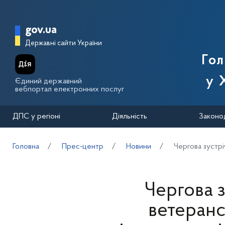
Перейти до основного вмісту
Головна сторінка Державної п
gov.ua
Державні сайти України
Го
у 
Єдиний державний
вебпортал електронних послуг
ДПС у регіоні
Діяльність
Законо
Головна
Прес-центр
Новини
Чергова зустрі
Чергова з
ветеранс