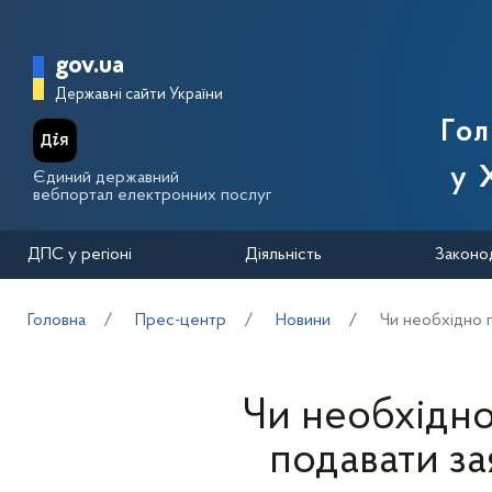
Перейти до основного вмісту
Головна сторінка Державної п
gov.ua
Державні сайти України
Го
у 
Єдиний державний
вебпортал електронних послуг
ДПС у регіоні
Діяльність
Законо
Головна
Прес-центр
Новини
Чи необхідно 
Чи необхідно
подавати з