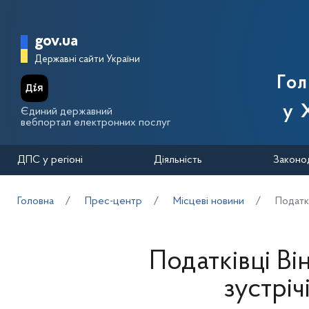
Перейти до основного вмісту
Головна сторінка Державної п
gov.ua
Державні сайти України
Го
у 
Єдиний державний
вебпортал електронних послуг
ДПС у регіоні
Діяльність
Законо
Головна
Прес-центр
Місцеві новини
Податк
Податківці В
зустріч