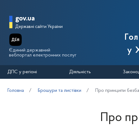
Перейти до основного вмісту
Головна сторінка Державної п
gov.ua
Державні сайти України
Го
у 
Єдиний державний
вебпортал електронних послуг
ДПС у регіоні
Діяльність
Законо
Головна
Брошури та листівки
Про принципи безба
Про пр