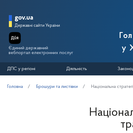
Перейти до основного вмісту
Головна сторінка Державної п
gov.ua
Державні сайти України
Го
у 
Єдиний державний
вебпортал електронних послуг
ДПС у регіоні
Діяльність
Законо
Головна
Брошури та листівки
Національна страте
Націонал
тр