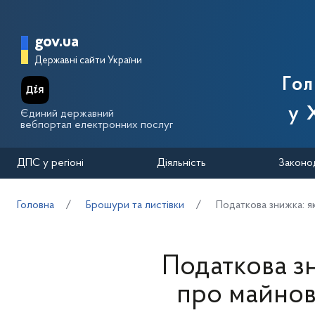
Перейти до основного вмісту
Головна сторінка Державної п
gov.ua
Державні сайти України
Го
у 
Єдиний державний
вебпортал електронних послуг
ДПС у регіоні
Діяльність
Законо
Головна
Брошури та листівки
Податкова знижка: я
Податкова з
про майнови