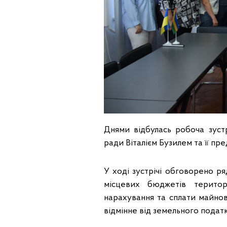
Днями відбулась робоча зустр
ради Віталієм Бузилем та її пр
У ході зустрічі обговорено р
місцевих бюджетів територ
нарахування та сплати майнов
відмінне від земельного податк