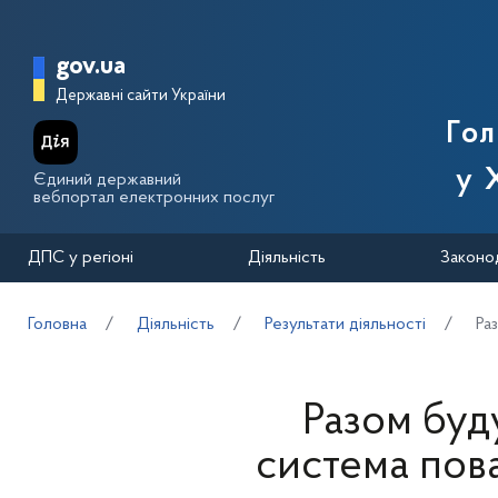
Перейти до основного вмісту
Головна сторінка Державної п
gov.ua
Державні сайти України
Го
у 
Єдиний державний
вебпортал електронних послуг
ДПС у регіоні
Діяльність
Законо
Головна
Діяльність
Результати діяльності
Ра
Разом буд
система пов