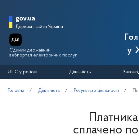
Перейти до основного вмісту
Головна сторінка Державної п
gov.ua
Державні сайти України
Го
у 
Єдиний державний
вебпортал електронних послуг
ДПС у регіоні
Діяльність
Законо
Головна
Діяльність
Результати діяльності
Пл
Платника
сплачено пон