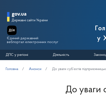
Перейти до основного вмісту
Головна сторінка Державної п
gov.ua
Державні сайти України
Го
у 
Єдиний державний
вебпортал електронних послуг
ДПС у регіоні
Діяльність
Законо
Головна
Анонси
До уваги суб’єктів підприємницько
До уваги 