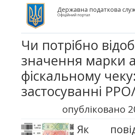
Державна податкова служ
Офіційний портал
Чи потрібно відо
значення марки а
фіскальному чеку
застосуванні РР
опубліковано 2
Як пові