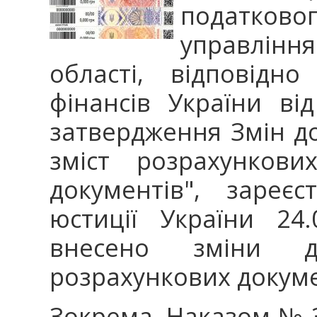
податков
управлін
області, відповідн
фінансів України в
затвердження Змін д
зміст розрахункови
документів", зареєс
юстиції України 24
внесено зміни 
розрахункових докуме
Зокрема, Наказом № 